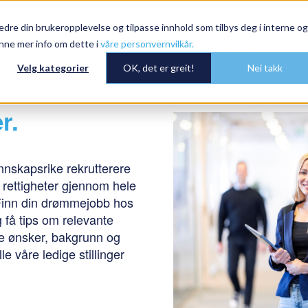
dre din brukeropplevelse og tilpasse innhold som tilbys deg i interne og
nne mer info om dette i
våre personvernvilkår.
RBEIDSGIVER
JOBBSØKER
OM MDE
AKTUELT
KONTAK
Velg kategorier
OK, det er greit!
Nei takk
r.
nskapsrike rekrutterere
 rettigheter gjennom hele
 Finn din drømmejobb hos
 få tips om relevante
e ønsker, bakgrunn og
e våre ledige stillinger