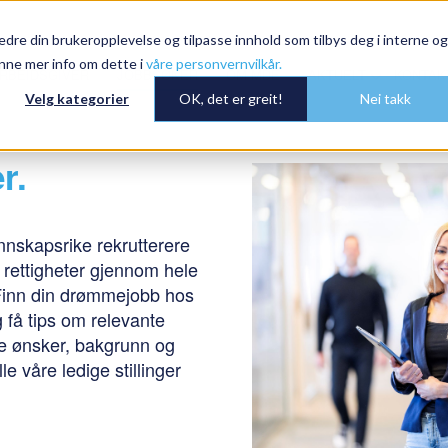
dre din brukeropplevelse og tilpasse innhold som tilbys deg i interne og
nne mer info om dette i
våre personvernvilkår.
RBEIDSGIVER
JOBBSØKER
OM MDE
AKTUELT
KONTAK
Velg kategorier
OK, det er greit!
Nei takk
r.
nskapsrike rekrutterere
 rettigheter gjennom hele
 Finn din drømmejobb hos
 få tips om relevante
e ønsker, bakgrunn og
e våre ledige stillinger