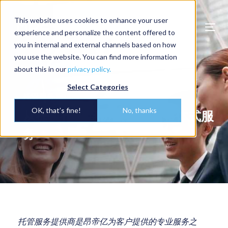
This website uses cookies to enhance your user
Togg
experience and personalize the content offered to
navi
you in internal and external channels based on how
you use the website. You can find more information
about this in our
privacy policy.
Select Categories
托管服务提供商
OK, that’s fine!
No, thanks
从提供报价到协议签订的整体式服
务
托管服务提供商是昂帝亿为客户提供的专业服务之