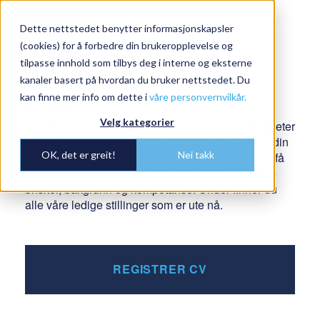
Dette nettstedet benytter informasjonskapsler
Togg
(cookies) for å forbedre din brukeropplevelse og
navi
tilpasse innhold som tilbys deg i interne og eksterne
kanaler basert på hvordan du bruker nettstedet. Du
kan finne mer info om dette i
våre personvernvilkår.
Hos MDE møter du erfarne, kunnskapsrike
Velg kategorier
rekrutterere som ivaretar dine interesser og rettigheter
gjennom hele prosessen frem til ansettelse. Finn din
OK, det er greit!
Nei takk
drømmejobb hos MDE i dag. Registrer din CV og få
tips om relevante jobbmuligheter som passer dine
ønsker, bakgrunn og kompetanse. Under finner du
alle våre ledige stillinger som er ute nå.
REGISTRER CV