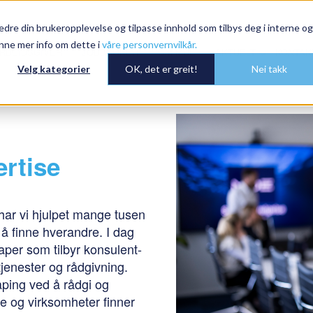
dre din brukeropplevelse og tilpasse innhold som tilbys deg i interne og
nne mer info om dette i
våre personvernvilkår.
RBEIDSGIVER
JOBBSØKER
OM MDE
AKTUELT
KONTAK
Velg kategorier
OK, det er greit!
Nei takk
ertise
har vi hjulpet mange tusen
å finne hverandre. I dag
per som tilbyr konsulent-
jenester og rådgivning.
kaping ved å rådgi og
ere og virksomheter finner