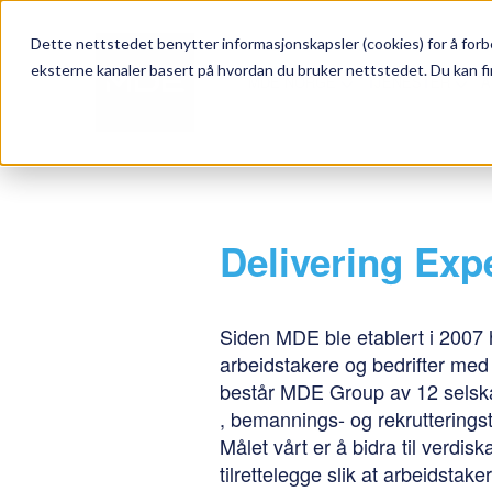
Dette nettstedet benytter informasjonskapsler (cookies) for å forbe
eksterne kanaler basert på hvordan du bruker nettstedet. Du kan fi
MDE NORGE
TJENESTER
A
Delivering Exp
Siden MDE ble etablert i 2007 
arbeidstakere og bedrifter med 
består MDE Group av 12 selska
, bemannings- og rekrutteringst
Målet vårt er å bidra til verdis
tilrettelegge slik at arbeidstak