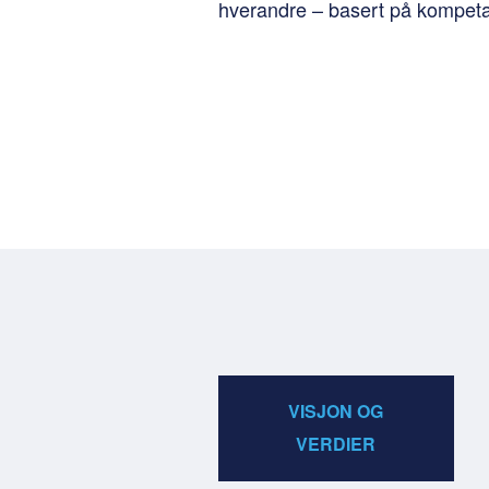
hverandre – basert på kompet
VISJON OG
VERDIER