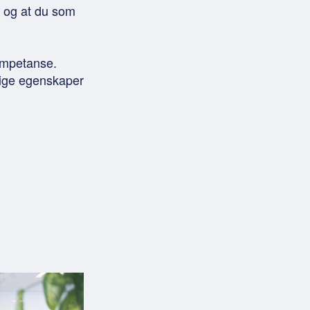
r og at du som
ompetanse.
nlige egenskaper