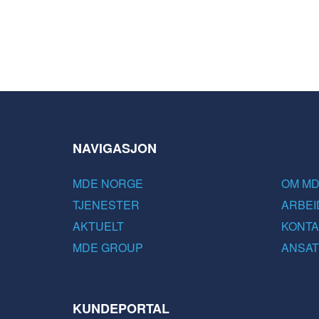
NAVIGASJON
MDE NORGE
OM M
TJENESTER
ARBEI
AKTUELT
KONTA
MDE GROUP
ANSAT
KUNDEPORTAL