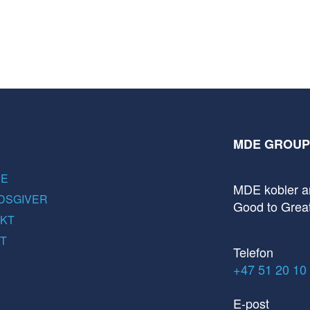
MDE GROUP
DE
MDE kobler ar
DSGIVER
Good to Grea
KT
T
Telefon
+47 51 20 10
E-post