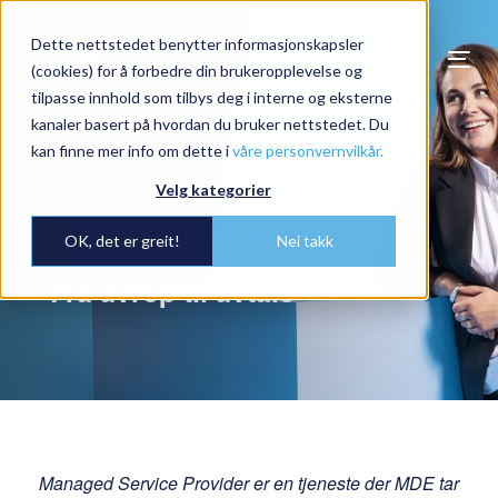
Dette nettstedet benytter informasjonskapsler
Togg
(cookies) for å forbedre din brukeropplevelse og
navi
tilpasse innhold som tilbys deg i interne og eksterne
kanaler basert på hvordan du bruker nettstedet. Du
kan finne mer info om dette i
våre personvernvilkår.
Velg kategorier
OK, det er greit!
Nei takk
MANAGED SERVICE PROVIDER
Fra avrop til avtale
Managed Service Provider er en tjeneste der MDE tar