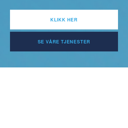
KLIKK HER
SE VÅRE TJENESTER
MDE bidrar til verdiskaping ved å rådgi og
tilrettelegge, slik at arbeidstakere og
virksomheter finner hverandre – basert på
kompetansebehov og egnethet.