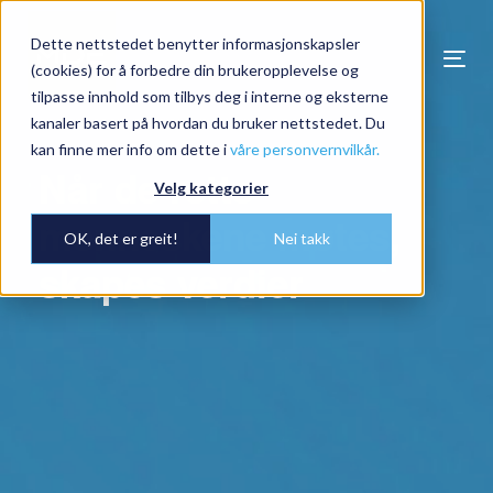
Dette nettstedet benytter informasjonskapsler
Togg
(cookies) for å forbedre din brukeropplevelse og
navi
tilpasse innhold som tilbys deg i interne og eksterne
kanaler basert på hvordan du bruker nettstedet. Du
kan finne mer info om dette i
våre personvernvilkår.
Når de rette
Velg kategorier
menneskene møtes,
OK, det er greit!
Nei takk
skapes verdier