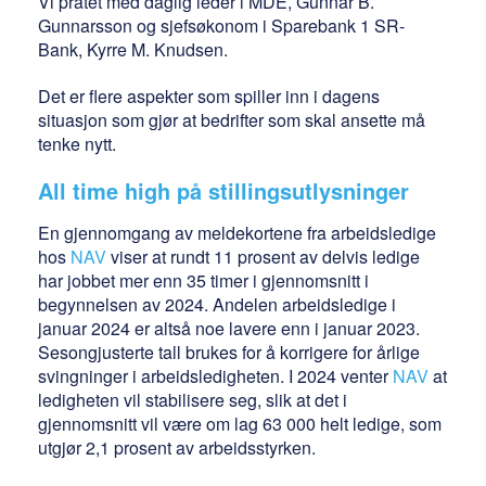
Vi pratet med daglig leder i MDE, Gunnar B.
Gunnarsson og sjefsøkonom i Sparebank 1 SR-
Bank, Kyrre M. Knudsen.
Det er flere aspekter som spiller inn i dagens
situasjon som gjør at bedrifter som skal ansette må
tenke nytt.
All time high på stillingsutlysninger
En gjennomgang av meldekortene fra arbeidsledige
hos
NAV
viser at rundt 11 prosent av delvis ledige
har jobbet mer enn 35 timer i gjennomsnitt i
begynnelsen av 2024. Andelen arbeidsledige i
januar 2024 er altså noe lavere enn i januar 2023.
Sesongjusterte tall brukes for å korrigere for årlige
svingninger i arbeidsledigheten. I 2024 venter
NAV
at
ledigheten vil stabilisere seg, slik at det i
gjennomsnitt vil være om lag 63 000 helt ledige, som
utgjør 2,1 prosent av arbeidsstyrken.