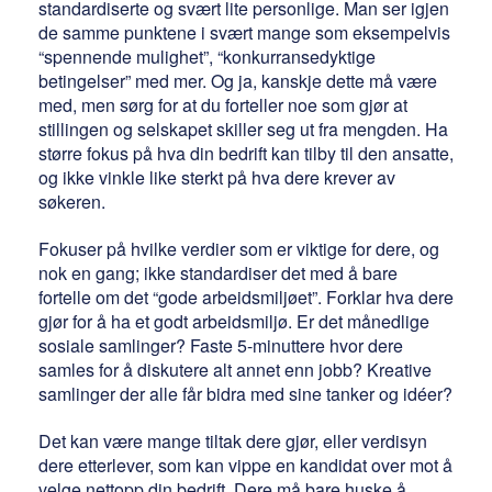
standardiserte og svært lite personlige. Man ser igjen
de samme punktene i svært mange som eksempelvis
“spennende mulighet”, “konkurransedyktige
betingelser” med mer. Og ja, kanskje dette må være
med, men sørg for at du forteller noe som gjør at
stillingen og selskapet skiller seg ut fra mengden. Ha
større fokus på hva din bedrift kan tilby til den ansatte,
og ikke vinkle like sterkt på hva dere krever av
søkeren.
Fokuser på hvilke verdier som er viktige for dere, og
nok en gang; ikke standardiser det med å bare
fortelle om det “gode arbeidsmiljøet”. Forklar hva dere
gjør for å ha et godt arbeidsmiljø. Er det månedlige
sosiale samlinger? Faste 5-minuttere hvor dere
samles for å diskutere alt annet enn jobb? Kreative
samlinger der alle får bidra med sine tanker og idéer?
Det kan være mange tiltak dere gjør, eller verdisyn
dere etterlever, som kan vippe en kandidat over mot å
velge nettopp din bedrift. Dere må bare huske å