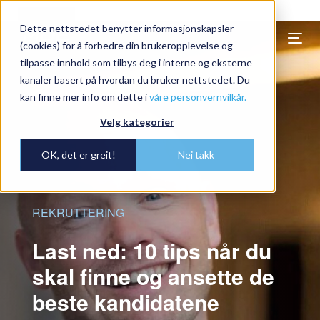
undefined
Dette nettstedet benytter informasjonskapsler
Togg
(cookies) for å forbedre din brukeropplevelse og
navi
tilpasse innhold som tilbys deg i interne og eksterne
kanaler basert på hvordan du bruker nettstedet. Du
kan finne mer info om dette i
våre personvernvilkår.
Velg kategorier
OK, det er greit!
Nei takk
REKRUTTERING
Last ned: 10 tips når du
skal finne og ansette de
beste kandidatene