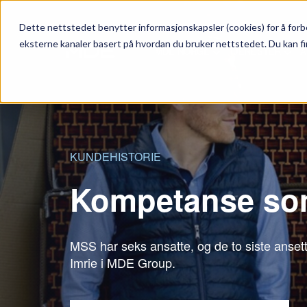
Dette nettstedet benytter informasjonskapsler (cookies) for å forbe
eksterne kanaler basert på hvordan du bruker nettstedet. Du kan fi
MDE NORGE
TJENESTER
A
KUNDEHISTORIE
Kompetanse som
MSS har seks ansatte, og de to siste anse
Imrie i MDE Group.