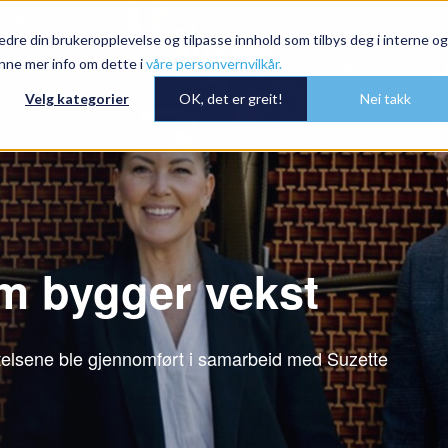
dre din brukeropplevelse og tilpasse innhold som tilbys deg i interne og
nne mer info om dette i
våre personvernvilkår.
RBEIDSGIVER
JOBBSØKER
OM MDE
AKTUELT
KONTAK
Velg kategorier
OK, det er greit!
Nei takk
 bygger vekst
ttelsene ble gjennomført i samarbeid med Suzette