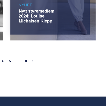
NYHET
Nytt styremedlem
2024: Louise
Michalsen Klepp
4
5
...
8