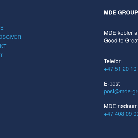
MDE GROUP
DE
MDE kobler ar
DSGIVER
Good to Grea
KT
T
Telefon
+47 51 20 10
E-post
post@mde-gr
MDE nødnum
+47 408 09 0