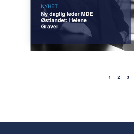
NYHET
Ny daglig leder MDE
Østlandet: Helene
Graver
1
2
3