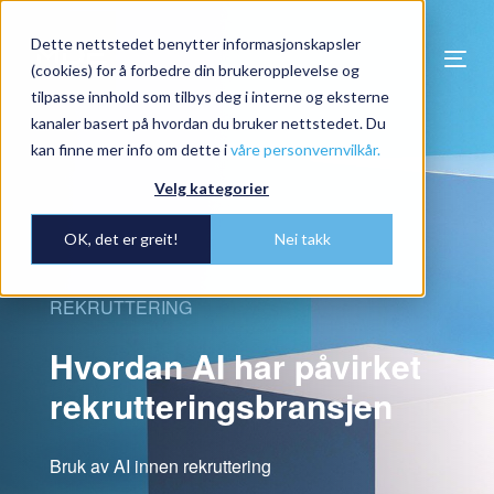
Dette nettstedet benytter informasjonskapsler
Togg
(cookies) for å forbedre din brukeropplevelse og
navi
tilpasse innhold som tilbys deg i interne og eksterne
kanaler basert på hvordan du bruker nettstedet. Du
kan finne mer info om dette i
våre personvernvilkår.
Velg kategorier
OK, det er greit!
Nei takk
REKRUTTERING
Hvordan AI har påvirket
rekrutteringsbransjen
Bruk av AI innen rekruttering