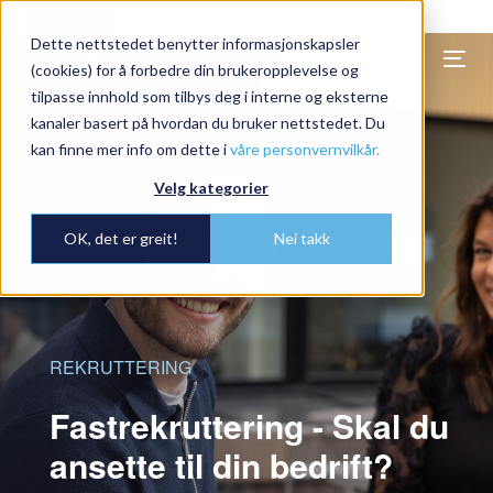
undefined
Dette nettstedet benytter informasjonskapsler
Togg
(cookies) for å forbedre din brukeropplevelse og
navi
tilpasse innhold som tilbys deg i interne og eksterne
kanaler basert på hvordan du bruker nettstedet. Du
kan finne mer info om dette i
våre personvernvilkår.
Velg kategorier
OK, det er greit!
Nei takk
REKRUTTERING
Fastrekruttering - Skal du
ansette til din bedrift?