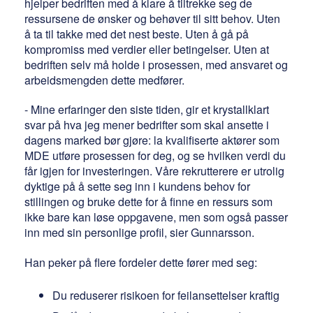
hjelper bedriften med å klare å tiltrekke seg de
ressursene de ønsker og behøver til sitt behov. Uten
å ta til takke med det nest beste. Uten å gå på
kompromiss med verdier eller betingelser. Uten at
bedriften selv må holde i prosessen, med ansvaret og
arbeidsmengden dette medfører.
- Mine erfaringer den siste tiden, gir et krystallklart
svar på hva jeg mener bedrifter som skal ansette i
dagens marked bør gjøre: la kvalifiserte aktører som
MDE utføre prosessen for deg, og se hvilken verdi du
får igjen for investeringen. Våre rekrutterere er utrolig
dyktige på å sette seg inn i kundens behov for
stillingen og bruke dette for å finne en ressurs som
ikke bare kan løse oppgavene, men som også passer
inn med sin personlige profil, sier Gunnarsson.
Han peker på flere fordeler dette fører med seg:
Du reduserer risikoen for feilansettelser kraftig